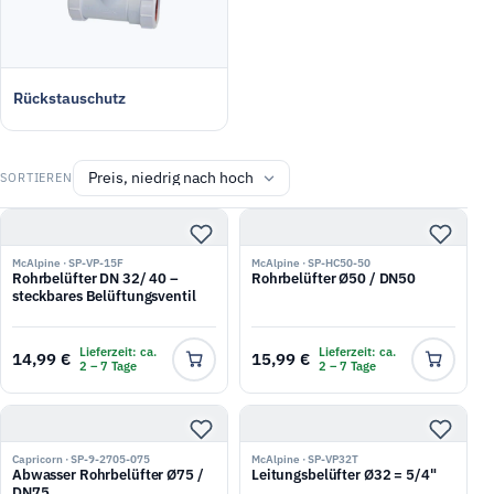
Rückstauschutz
SORTIEREN
McAlpine · SP-VP-15F
McAlpine · SP-HC50-50
Rohrbelüfter DN 32/ 40 –
Rohrbelüfter Ø50 / DN50
steckbares Belüftungsventil
Lieferzeit: ca.
Lieferzeit: ca.
14,99 €
15,99 €
2 – 7 Tage
2 – 7 Tage
Capricorn · SP-9-2705-075
McAlpine · SP-VP32T
Abwasser Rohrbelüfter Ø75 /
Leitungsbelüfter Ø32 = 5/4"
DN75