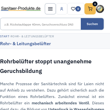
0
0
Suchen
START
›
ROHR- & LEITUNGSBELÜFTER
Rohr- & Leitungsbelüfter
Rohrbelüfter stoppt unangenehme
Geruchsbildung
Manche Prozesse der Sanitärtechnik sind für Laien nicht
auf Anhieb zu verstehen. Dazu gehört sicherlich auch die
Funktion eines Rohrbelüfters. Zunächst einmal ist ein
Rohrbelüfter ein
mechanisch arbeitendes Ventil
. Dieses
dient dazu, die Bildung von
Unterdruck in Wasserleitungen