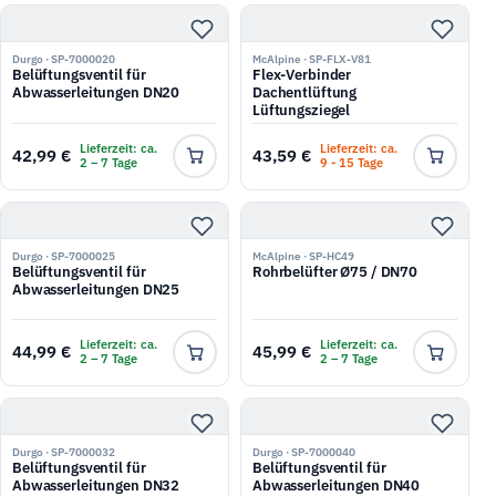
Durgo · SP-7000020
McAlpine · SP-FLX-V81
Belüftungsventil für
Flex-Verbinder
Abwasserleitungen DN20
Dachentlüftung
Lüftungsziegel
Lieferzeit: ca.
Lieferzeit: ca.
42,99 €
43,59 €
2 – 7 Tage
9 - 15 Tage
Durgo · SP-7000025
McAlpine · SP-HC49
Belüftungsventil für
Rohrbelüfter Ø75 / DN70
Abwasserleitungen DN25
Lieferzeit: ca.
Lieferzeit: ca.
44,99 €
45,99 €
2 – 7 Tage
2 – 7 Tage
Durgo · SP-7000032
Durgo · SP-7000040
Belüftungsventil für
Belüftungsventil für
Abwasserleitungen DN32
Abwasserleitungen DN40