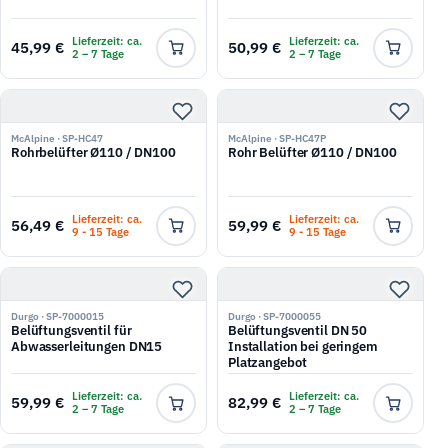
Lieferzeit: ca.
Lieferzeit: ca.
45,99 €
50,99 €
2 – 7 Tage
2 – 7 Tage
McAlpine · SP-HC47
McAlpine · SP-HC47P
Rohrbelüfter Ø110 / DN100
Rohr Belüfter Ø110 / DN100
Lieferzeit: ca.
Lieferzeit: ca.
56,49 €
59,99 €
9 - 15 Tage
9 - 15 Tage
Durgo · SP-7000015
Durgo · SP-7000055
Belüftungsventil für
Belüftungsventil DN 50
Abwasserleitungen DN15
Installation bei geringem
Platzangebot
Lieferzeit: ca.
Lieferzeit: ca.
59,99 €
82,99 €
2 – 7 Tage
2 – 7 Tage